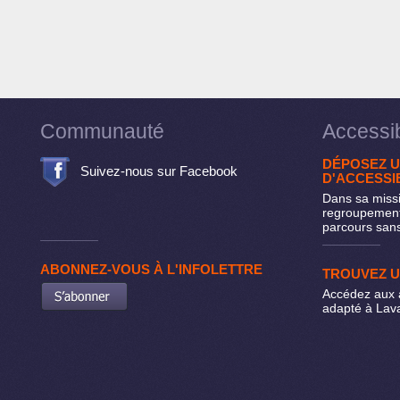
Communauté
Accessib
DÉPOSEZ U
Suivez-nous sur Facebook
D'ACCESSIB
Dans sa missi
regroupement
parcours sans
ABONNEZ-VOUS À L'INFOLETTRE
TROUVEZ 
Accédez aux 
adapté à Lava